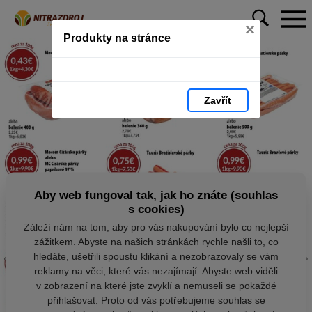
×
Produkty na stránce
Zavřít
Aby web fungoval tak, jak ho znáte (souhlas
s cookies)
Záleží nám na tom, aby pro vás nakupování bylo co nejlepší
zážitkem. Abyste na našich stránkách rychle našli to, co
hledáte, ušetřili spoustu klikání a nezobrazovaly se vám
reklamy na věci, které vás nezajímají. Abyste web viděli
v zobrazení na které jste zvyklí a nemuseli se pokaždé
přihlašovat. Proto od vás potřebujeme souhlas se