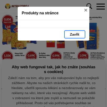
×
Produkty na stránce
Zavřít
Aby web fungoval tak, jak ho znáte (souhlas
s cookies)
Záleží nám na tom, aby pro vás nakupování bylo co nejlepší
zážitkem. Abyste na našich stránkách rychle našli to, co
hledáte, ušetřili spoustu klikání a nezobrazovaly se vám
reklamy na věci, které vás nezajímají. Abyste web viděli
v zobrazení na které jste zvyklí a nemuseli se pokaždé
přihlašovat. Proto od vás potřebujeme souhlas se