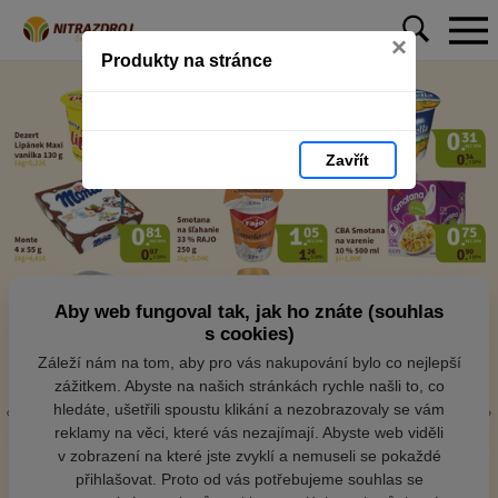
×
Produkty na stránce
Zavřít
Aby web fungoval tak, jak ho znáte (souhlas
s cookies)
Záleží nám na tom, aby pro vás nakupování bylo co nejlepší
zážitkem. Abyste na našich stránkách rychle našli to, co
hledáte, ušetřili spoustu klikání a nezobrazovaly se vám
reklamy na věci, které vás nezajímají. Abyste web viděli
v zobrazení na které jste zvyklí a nemuseli se pokaždé
přihlašovat. Proto od vás potřebujeme souhlas se